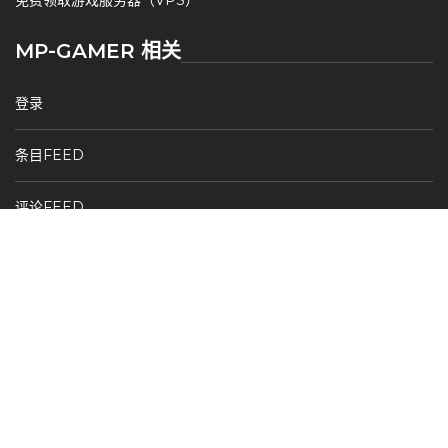
MP-GAMER 相关
登录
条目FEED
评论FEED
WORDPRESS.ORG
Copyright 2019-2026 MP-Gamer.com 版权所有
备案号：
黑ICP备2020005047号-1
| 萌站联盟：
萌ICP备
20268026号
黑公网安备 23060402000230号